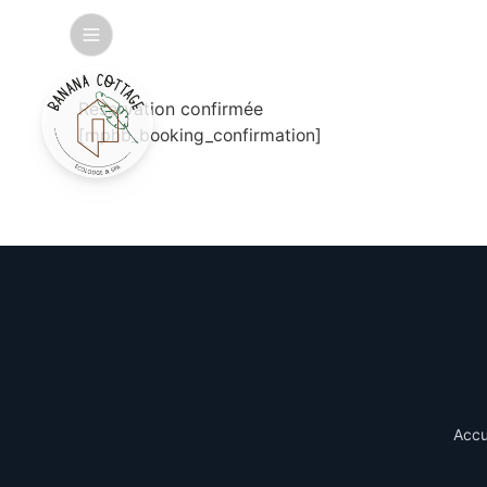
Réservation confirmée
[mphb_booking_confirmation]
Accu