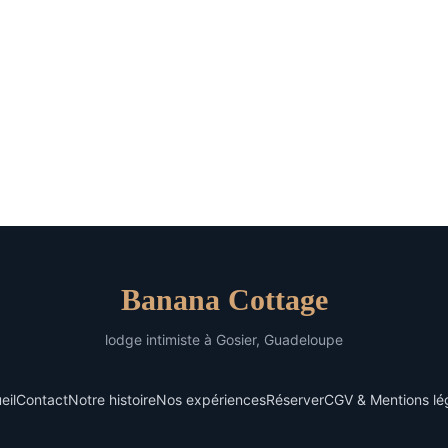
Banana Cottage
lodge intimiste à Gosier, Guadeloupe
eil
Contact
Notre histoire
Nos expériences
Réserver
CGV & Mentions lé