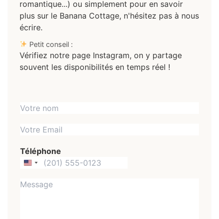
romantique...) ou simplement pour en savoir
plus sur le Banana Cottage, n'hésitez pas à nous
écrire.
Petit conseil :
Vérifiez notre page Instagram, on y partage
souvent les disponibilités en temps réel !
N
O
E
M
m
e
Téléphone
a
t
i
United
P
l
States
r
M
*
+1
é
e
n
s
o